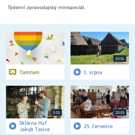
Týdenní zpravodajský minispeciál.
20:01
Tamtam
1. srpna
3:03
20:03
Sklárna Huť
25. července
Jakub Tasice