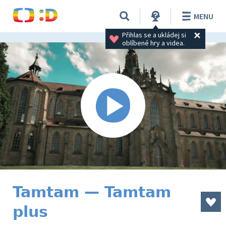
MENU
Přihlas se a ukládej si 
oblíbené hry a videa.
Tamtam — Tamtam
plus