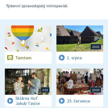
Týdenní zpravodajský minispeciál.
20:01
Tamtam
1. srpna
3:03
20:03
Sklárna Huť
25. července
Jakub Tasice