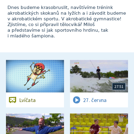
Dnes budeme krasobruslit, navštívíme trénink
akrobatických skokanů na lyžích a i závodit budeme
v akrobatickém sportu. V akrobatické gymnastice!
Zjistíme, co si připravil tělocvikář Miloš
a představíme si jak sportovního hrdinu, tak
i mladého šampiona.
27:51
Lvíčata
27. června