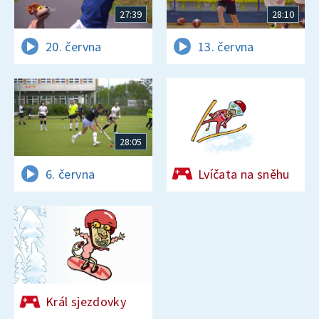
27:39
28:10
20. června
13. června
28:05
6. června
Lvíčata na sněhu
Král sjezdovky