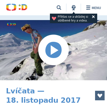
MENU
Přihlas se a ukládej si 
oblíbené hry a videa.
Lvíčata —
18. listopadu 2017