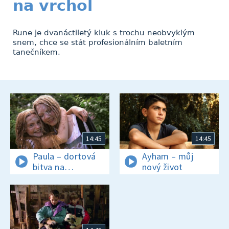
na vrchol
Rune je dvanáctiletý kluk s trochu neobvyklým
snem, chce se stát profesionálním baletním
tanečníkem.
14:45
14:45
Paula – dortová
Ayham – můj
bitva na
nový život
rozloučenou