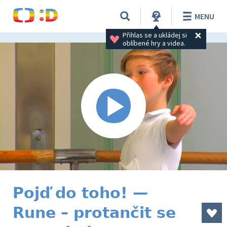
MENU
Přihlas se a ukládej si 
oblíbené hry a videa.
Pojď do toho! —
Rune – protančit se