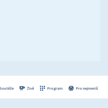
Soutěže
Živě
Program
Pro nejmenší