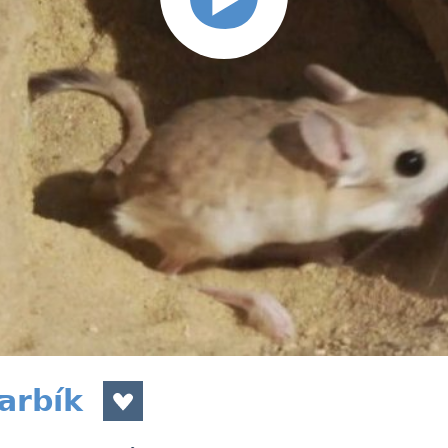
arbík