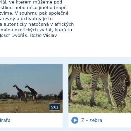
 seriál, ve kterém můžeme pod
stlinu nebo něco jiného (např.
ozvíme. V souhrnu pak společně
arevný a úchvatný je to
ka autenticky natočená v afrických
jména exotických zvířat, která tu
Josef Dvořák. Režie Václav
5:02
irafa
Z – zebra