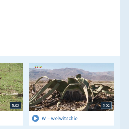
5:02
5:02
W – welwitschie