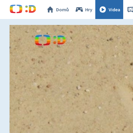
Domů
Hry
Videa