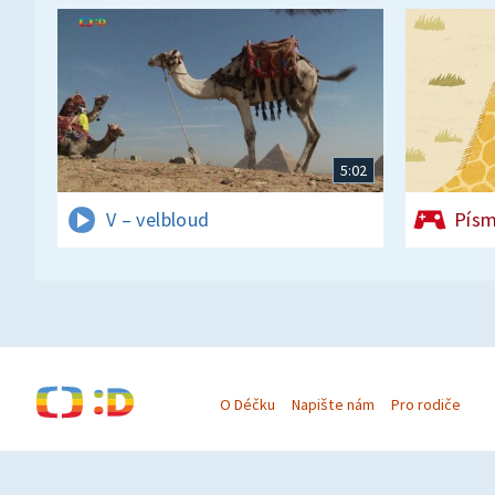
5:02
V – velbloud
Písm
O Déčku
Napište nám
Pro rodiče