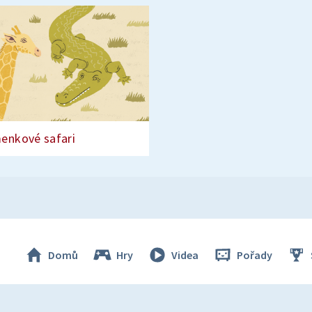
enkové safari
Domů
Hry
Videa
Pořady
© Česká televize 1996–2026
O cookies na Déčku