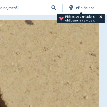
ro nejmenší
Přihlásit se
Přihlas se a ukládej si 
oblíbené hry a videa.