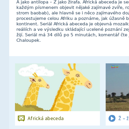
A jako antilopa – Ž jako žirafa. Africká abeceda je
každým písmenem objevit nějaké zajímavé zvíře, ro
strom baobab), ale hlavně se i něco zajímavého d
procestujeme celou Afriku a poznáme, jak úžasně b
kontinent. Seriál Africká abeceda je objevná mozai
reáliích a ve výsledku skládající ucelené poznání ze
žijí. Seriál má 34 dílů po 5 minutách, komentář čte 
Chaloupek.
Africká abeceda
Ž – ž