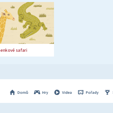
enkové safari
Domů
Hry
Videa
Pořady
© Česká televize 1996–2026
O cookies na Déčku