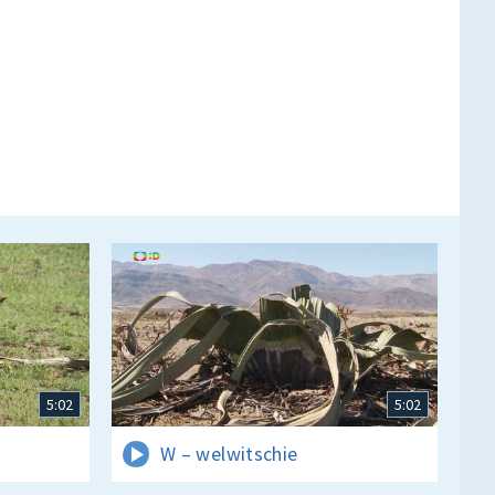
5:02
5:02
W – welwitschie