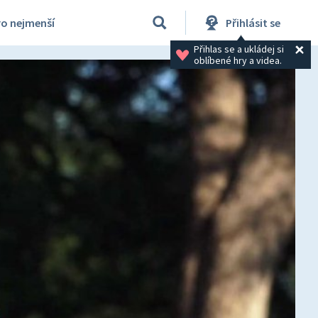
ro nejmenší
Přihlásit se
Přihlas se a ukládej si 
oblíbené hry a videa.