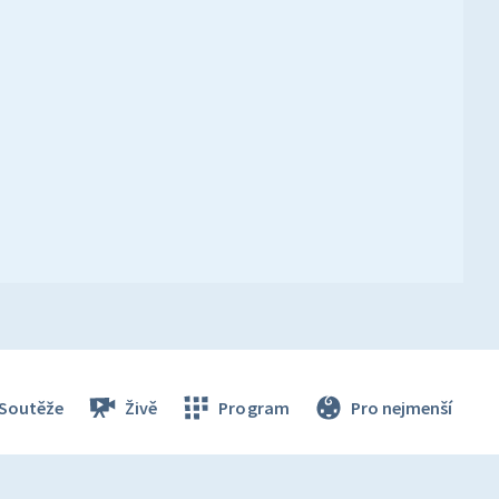
Soutěže
Živě
Program
Pro nejmenší