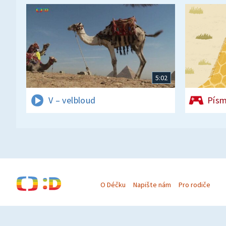
5:02
V – velbloud
Písm
O Déčku
Napište nám
Pro rodiče