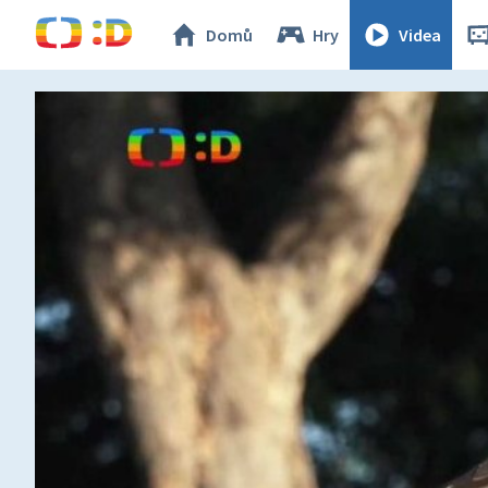
Domů
Hry
Videa