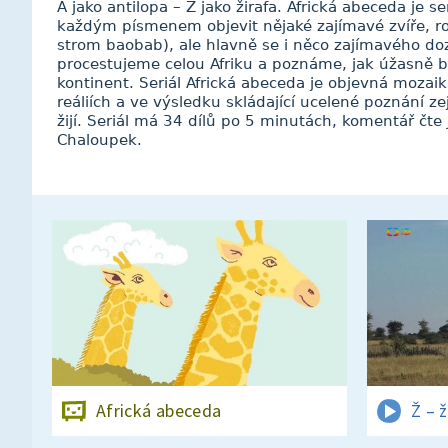
A jako antilopa – Ž jako žirafa. Africká abeceda je
každým písmenem objevit nějaké zajímavé zvíře, ro
strom baobab), ale hlavně se i něco zajímavého d
procestujeme celou Afriku a poznáme, jak úžasně b
kontinent. Seriál Africká abeceda je objevná mozai
reáliích a ve výsledku skládající ucelené poznání ze
žijí. Seriál má 34 dílů po 5 minutách, komentář čte 
Chaloupek.
Africká abeceda
Ž – ž