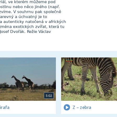
 seriál, ve kterém můžeme pod
stlinu nebo něco jiného (např.
ozvíme. V souhrnu pak společně
arevný a úchvatný je to
ka autenticky natočená v afrických
jména exotických zvířat, která tu
Josef Dvořák. Režie Václav
5:02
irafa
Z – zebra