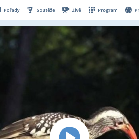
Pořady
Soutěže
Živě
Program
P