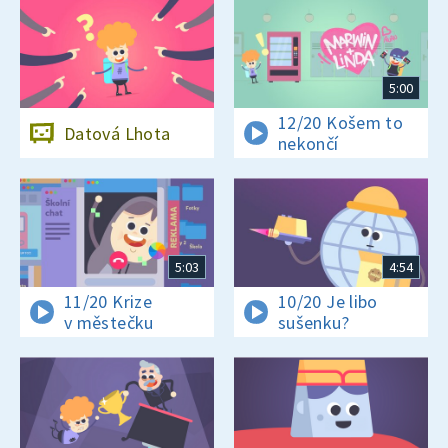
5:00
12/20 Košem to
Datová Lhota
nekončí
5:03
4:54
11/20 Krize
10/20 Je libo
v městečku
sušenku?