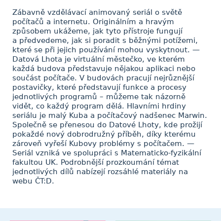
Zábavně vzdělávací animovaný seriál o světě
počítačů a internetu. Originálním a hravým
způsobem ukážeme, jak tyto přístroje fungují
a předvedeme, jak si poradit s běžnými potížemi,
které se při jejich používání mohou vyskytnout. —
Datová Lhota je virtuální městečko, ve kterém
každá budova představuje nějakou aplikaci nebo
součást počítače. V budovách pracují nejrůznější
postavičky, které představují funkce a procesy
jednotlivých programů – můžeme tak názorně
vidět, co každý program dělá. Hlavními hrdiny
seriálu je malý Kuba a počítačový nadšenec Marwin.
Společně se přenesou do Datové Lhoty, kde prožijí
pokaždé nový dobrodružný příběh, díky kterému
zároveň vyřeší Kubovy problémy s počítačem. —
Seriál vzniká ve spolupráci s Matematicko-fyzikální
fakultou UK. Podrobnější prozkoumání témat
jednotlivých dílů nabízejí rozsáhlé materiály na
webu ČT:D.