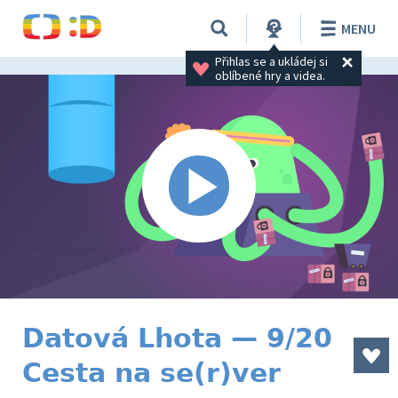
MENU
Přihlas se a ukládej si 
oblíbené hry a videa.
Datová Lhota — 9/20
Cesta na se(r)ver