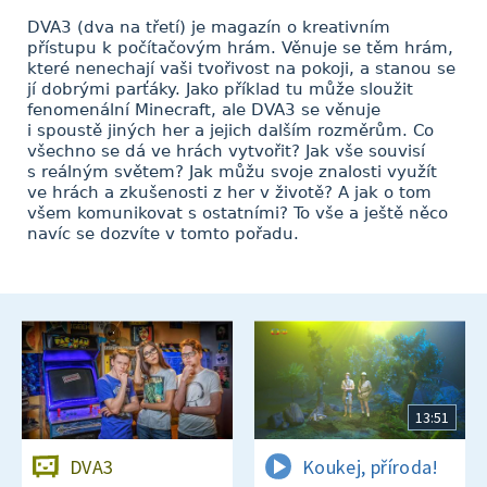
DVA3 (dva na třetí) je magazín o kreativním
přístupu k počítačovým hrám. Věnuje se těm hrám,
které nenechají vaši tvořivost na pokoji, a stanou se
jí dobrými parťáky. Jako příklad tu může sloužit
fenomenální Minecraft, ale DVA3 se věnuje
i spoustě jiných her a jejich dalším rozměrům. Co
všechno se dá ve hrách vytvořit? Jak vše souvisí
s reálným světem? Jak můžu svoje znalosti využít
ve hrách a zkušenosti z her v životě? A jak o tom
všem komunikovat s ostatními? To vše a ještě něco
navíc se dozvíte v tomto pořadu.
13:51
DVA3
Koukej, příroda!