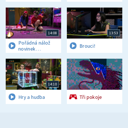
14:08
13:53
Pořádná nálož
Brouci!
novinek
a zajímavostí
14:10
Hry a hudba
Tři pokoje