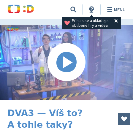
MENU
Přihlas se a ukládej si 
oblíbené hry a videa.
DVA3 — Víš to?
A tohle taky?