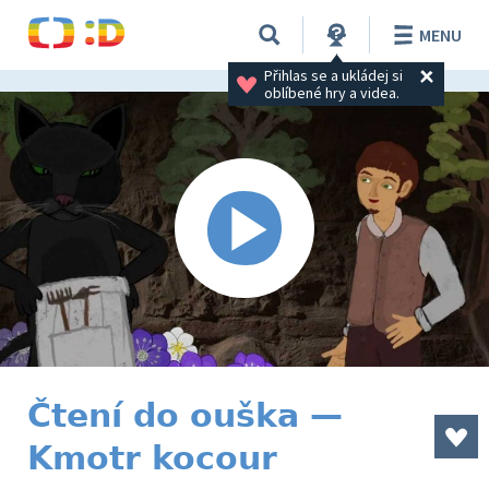
MENU
Přihlas se a ukládej si 
oblíbené hry a videa.
Čtení do ouška —
Kmotr kocour