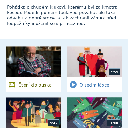
Pohádka o chudém klukovi, kterému byl za kmotra
kocour. Podědil po něm toulavou povahu, ale také
odvahu a dobré srdce, a tak zachránil zámek před
loupežníky a oženil se s princeznou.
9:59
Čtení do ouška
O sedmilásce
9:45
10:08