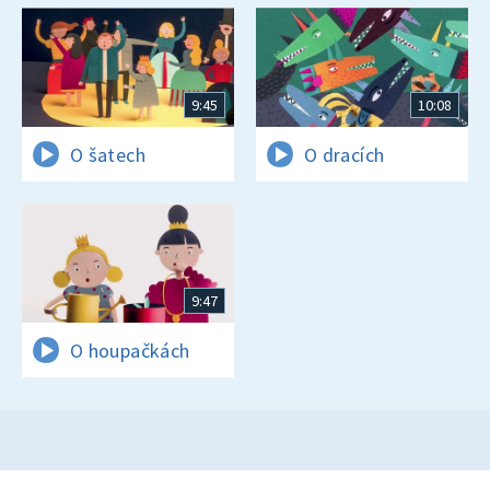
9:45
10:08
O šatech
O dracích
9:47
O houpačkách