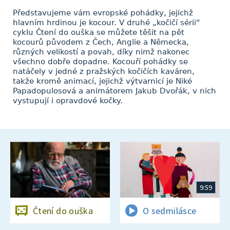
Představujeme vám evropské pohádky, jejichž
hlavním hrdinou je kocour. V druhé „kočičí sérii“
cyklu Čtení do ouška se můžete těšit na pět
kocourů původem z Čech, Anglie a Německa,
různých velikostí a povah, díky nimž nakonec
všechno dobře dopadne. Kocouří pohádky se
natáčely v jedné z pražských kočičích kaváren,
takže kromě animací, jejichž výtvarnicí je Niké
Papadopulosová a animátorem Jakub Dvořák, v nich
vystupují i opravdové kočky.
9:59
Čtení do ouška
O sedmilásce