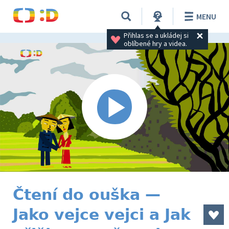
MENU
Přihlas se a ukládej si 
oblíbené hry a videa.
Čtení do ouška —
Jako vejce vejci a Jak