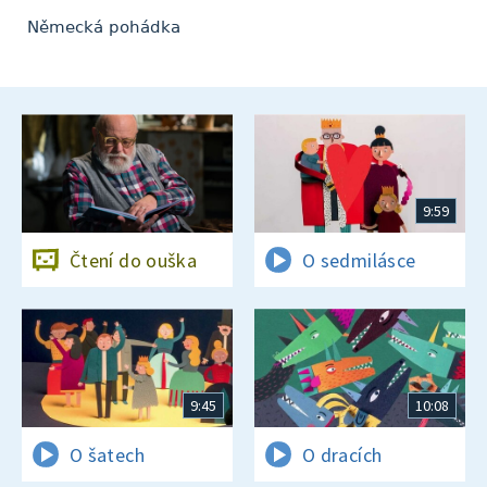
Německá pohádka
9:59
Čtení do ouška
O sedmilásce
9:45
10:08
O šatech
O dracích