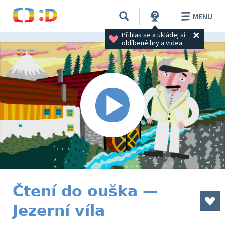
MENU
Přihlas se a ukládej si 
oblíbené hry a videa.
Čtení do ouška —
Jezerní víla