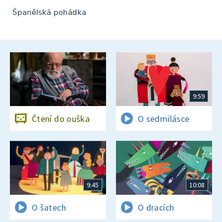
Španělská pohádka
9:59
Čtení do ouška
O sedmilásce
9:45
10:08
O šatech
O dracích