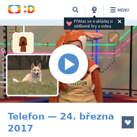
MENU
Přihlas se a ukládej si 
oblíbené hry a videa.
Telefon — 24. března
2017