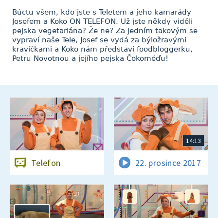
Búctu všem, kdo jste s Teletem a jeho kamarády
Josefem a Koko ON TELEFON. Už jste někdy viděli
pejska vegetariána? Že ne? Za jedním takovým se
vypraví naše Tele, Josef se vydá za býložravými
kravičkami a Koko nám představí foodbloggerku,
Petru Novotnou a jejího pejska Čokoméďu!
14:13
Telefon
22. prosince 2017