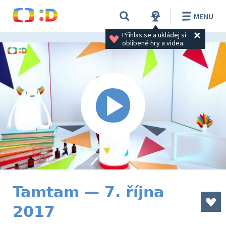
MENU
Přihlas se a ukládej si 
oblíbené hry a videa.
Tamtam — 7. října
2017