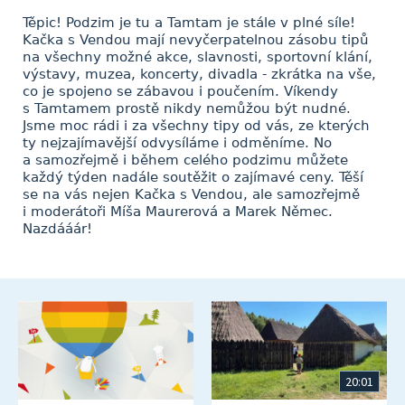
Těpic! Podzim je tu a Tamtam je stále v plné síle!
Kačka s Vendou mají nevyčerpatelnou zásobu tipů
na všechny možné akce, slavnosti, sportovní klání,
výstavy, muzea, koncerty, divadla - zkrátka na vše,
co je spojeno se zábavou i poučením. Víkendy
s Tamtamem prostě nikdy nemůžou být nudné.
Jsme moc rádi i za všechny tipy od vás, ze kterých
ty nejzajímavější odvysíláme i odměníme. No
a samozřejmě i během celého podzimu můžete
každý týden nadále soutěžit o zajímavé ceny. Těší
se na vás nejen Kačka s Vendou, ale samozřejmě
i moderátoři Míša Maurerová a Marek Němec.
Nazdááár!
20:01