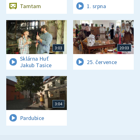
Tamtam
1. srpna
3:03
20:03
Sklárna Huť
25. července
Jakub Tasice
3:04
Pardubice