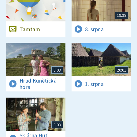
19:39
Tamtam
8. srpna
3:03
20:01
Hrad Kunětická
1. srpna
hora
3:03
Sklárna Huť