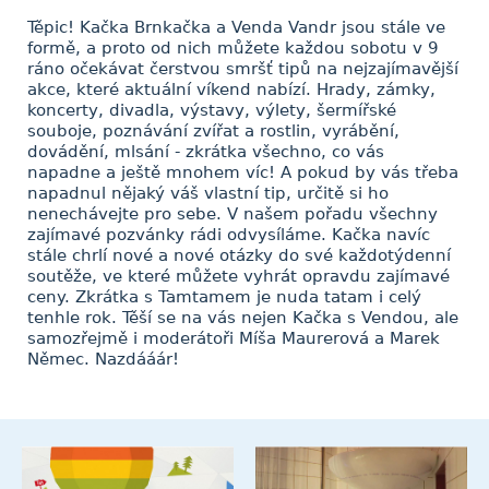
Těpic! Kačka Brnkačka a Venda Vandr jsou stále ve
formě, a proto od nich můžete každou sobotu v 9
ráno očekávat čerstvou smršť tipů na nejzajímavější
akce, které aktuální víkend nabízí. Hrady, zámky,
koncerty, divadla, výstavy, výlety, šermířské
souboje, poznávání zvířat a rostlin, vyrábění,
dovádění, mlsání - zkrátka všechno, co vás
napadne a ještě mnohem víc! A pokud by vás třeba
napadnul nějaký váš vlastní tip, určitě si ho
nenechávejte pro sebe. V našem pořadu všechny
zajímavé pozvánky rádi odvysíláme. Kačka navíc
stále chrlí nové a nové otázky do své každotýdenní
soutěže, ve které můžete vyhrát opravdu zajímavé
ceny. Zkrátka s Tamtamem je nuda tatam i celý
tenhle rok. Těší se na vás nejen Kačka s Vendou, ale
samozřejmě i moderátoři Míša Maurerová a Marek
Němec. Nazdááár!