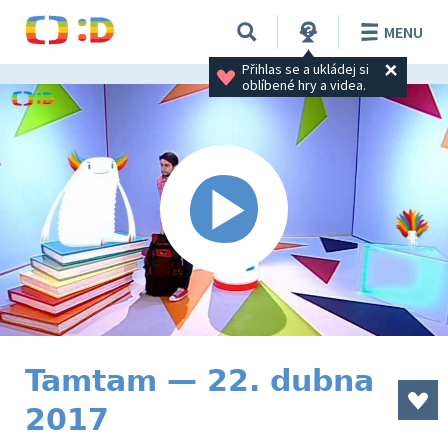
MENU
Přihlas se a ukládej si 
oblíbené hry a videa.
Tamtam — 22. dubna
2017