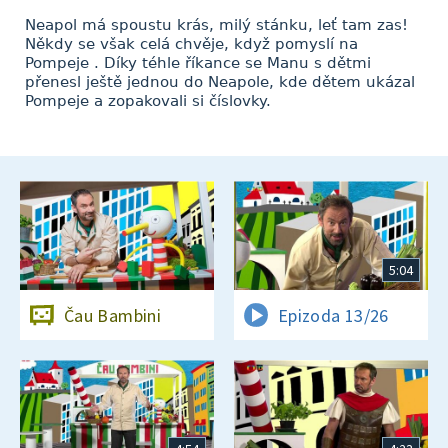
Neapol má spoustu krás, milý stánku, leť tam zas!
Někdy se však celá chvěje, když pomyslí na
Pompeje . Díky téhle říkance se Manu s dětmi
přenesl ještě jednou do Neapole, kde dětem ukázal
Pompeje a zopakovali si číslovky.
5:04
Čau Bambini
Epizoda 13/26