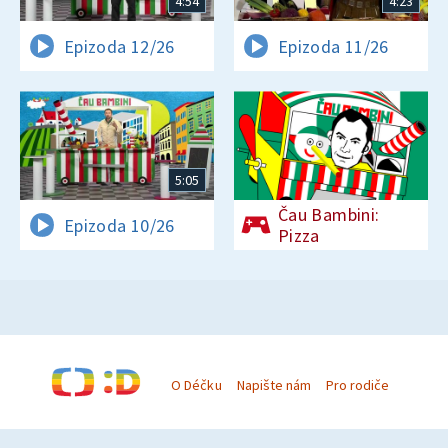
4:54
4:23
Epizoda 12/26
Epizoda 11/26
5:05
Čau Bambini:
Epizoda 10/26
Pizza
O Déčku
Napište nám
Pro rodiče
© Česká televize 1996–2026
O cookies na Déčku