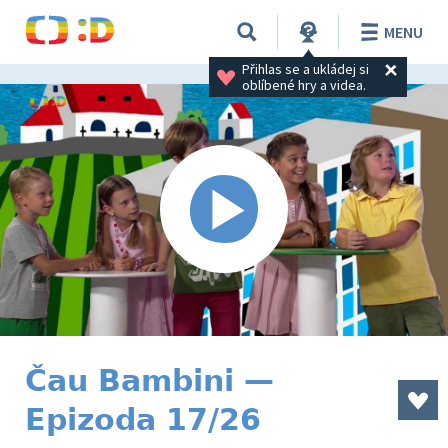
MENU
Přihlas se a ukládej si 
oblíbené hry a videa.
Čau Bambini —
Epizoda 17/26