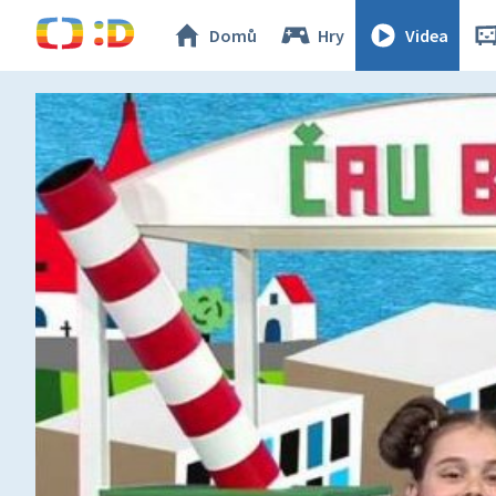
Domů
Hry
Videa