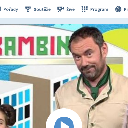
Pořady
Soutěže
Živě
Program
P