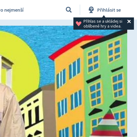
ro nejmenší
Přihlásit se
Přihlas se a ukládej si 
oblíbené hry a videa.