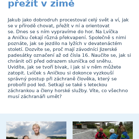
přežít v zimě
Jakub jako dobrodruh procestoval celý svět a ví, jak
se v přírodě chovat, přežít v ní a orientovat
se. Dnes se s ním vypravíme do hor. Na Lvíčka
a Aničku čekají různá překvapení. Společně s nimi
poznáte, jak se jezdilo na lyžích v devatenáctém
století. Dozvíte se, proč mají závodníci Jizerské
padesátky označení až od čísla 16. Naučíte se, jak si
chránit oči před odrazem sluníčka od sněhu.
Uvidíte, jak se tvoří bivak, i jak si v něm můžete
zatopit. Lvíček s Aničkou si dokonce vyzkouší
správný postup při záchraně člověka, který se
probořil pod led. Setkají se také s leteckou
záchrankou a členy horské služby. Víte, co všechno
musí záchranáři umět?