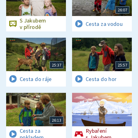
26:07
S Jakubem
Cesta za vodou
v přírodě
25:37
25:57
Cesta do ráje
Cesta do hor
26:13
Cesta za
Rybaření
pokladem
s Jakubem