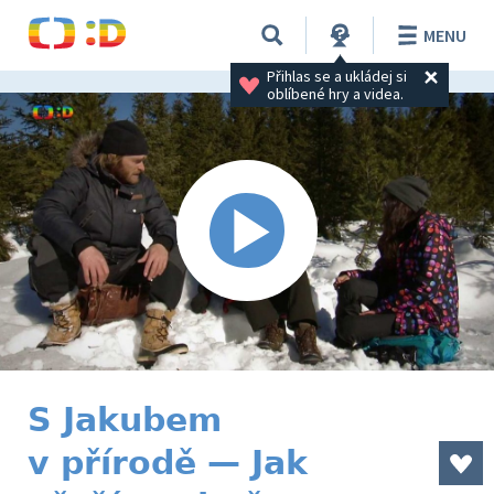
MENU
Přihlas se a ukládej si 
oblíbené hry a videa.
S Jakubem
v přírodě — Jak