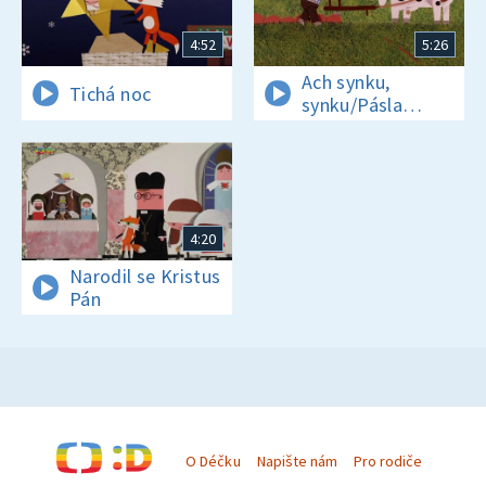
4:52
5:26
Ach synku,
Tichá noc
synku/Pásla
ovečky
4:20
Narodil se Kristus
Pán
O Déčku
Napište nám
Pro rodiče