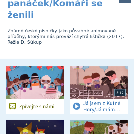
panáček/Komáři se
ženili
Známé české písničky jako půvabné animované
příběhy, kterými nás provází chytrá lištička (2017).
Režie D. Súkup
5:12
Já jsem z Kutné
Zpívejte s námi
Hory/Já mám
koně