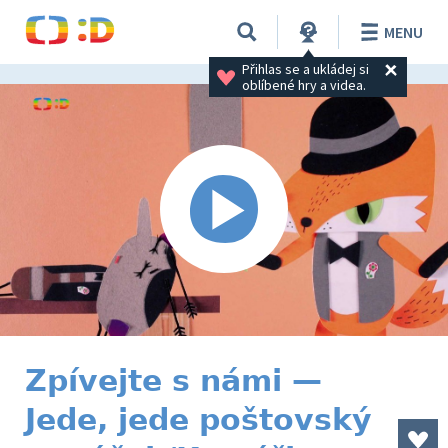
MENU
Přihlas se a ukládej si 
oblíbené hry a videa.
Zpívejte s námi —
Jede, jede poštovský