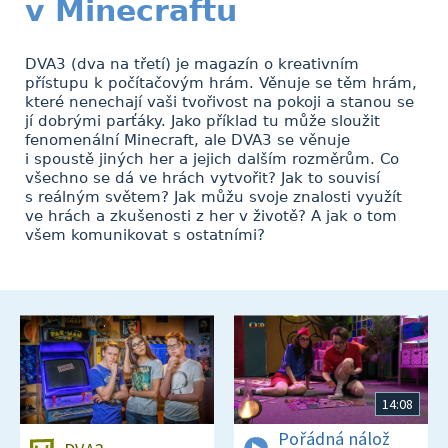
v Minecraftu
DVA3 (dva na třetí) je magazín o kreativním
přístupu k počítačovým hrám. Věnuje se těm hrám,
které nenechají vaši tvořivost na pokoji a stanou se
jí dobrými parťáky. Jako příklad tu může sloužit
fenomenální Minecraft, ale DVA3 se věnuje
i spoustě jiných her a jejich dalším rozměrům. Co
všechno se dá ve hrách vytvořit? Jak to souvisí
s reálným světem? Jak můžu svoje znalosti využít
ve hrách a zkušenosti z her v životě? A jak o tom
všem komunikovat s ostatními?
14:08
Pořádná nálož