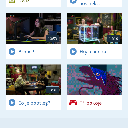
DVA3
novinek
a zajímavostí
13:53
14:10
Brouci!
Hry a hudba
13:31
Co je bootleg?
Tři pokoje