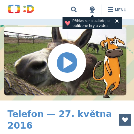
MENU
Přihlas se a ukládej si 
oblíbené hry a videa.
Telefon — 27. května
2016