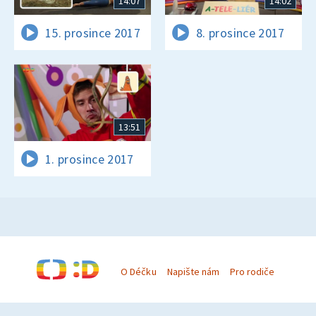
14:07
14:02
15. prosince 2017
8. prosince 2017
13:51
1. prosince 2017
O Déčku
Napište nám
Pro rodiče
© Česká televize 1996–2026
O cookies na Déčku