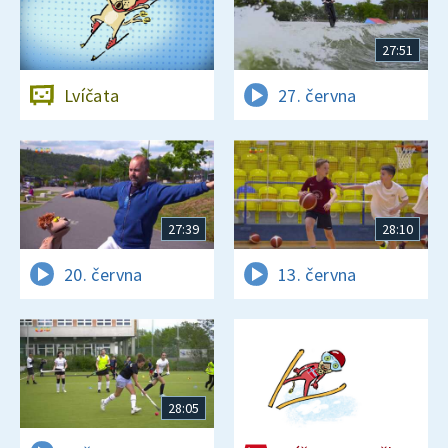
27:51
Lvíčata
27. června
27:39
28:10
20. června
13. června
28:05