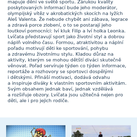
mapuje dění ve světě sportu. Zárukou kvality
poskytovaných informací bude jeho moderátor,
olympijský vítěz v akrobatických skocích na lyžích
Aleš Valenta. Že nebude chybět ani zábava, legrace
a zdravá porce zlobení, o to se postarají jeho
loutkoví pomocníci: lví kluk Filip a lví holka Leonka.
Lvíčata představují sport jako životní styl a dobrou
náplň volného času. Formou, atraktivitou a náplní
pořadu motivují děti ke sportování, pohybu
a zdravému životnímu stylu. Kladou důraz na
aktivity, kterým se mohou dětští diváci skutečně
věnovat. Pořad servíruje týden co týden informace,
reportáže a rozhovory se sportovci dospělými
i dětskými. Přináší motivaci, dodává odvahu
a inspiruje diváky k vlastním sportovním aktivitám.
Svým obsahem jednak baví, jednak vzdělává
a rozšiřuje obzory. Lvíčata jsou užitečná nejen pro
děti, ale i pro jejich rodiče.