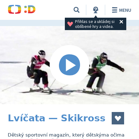
MENU
Přihlas se a ukládej si 
oblíbené hry a videa.
Lvíčata — Skikross
Dětský sportovní magazín, který dětskýma očima