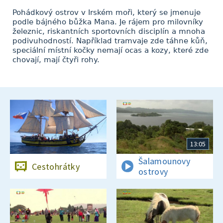
Pohádkový ostrov v Irském moři, který se jmenuje
podle bájného bůžka Mana. Je rájem pro milovníky
železnic, riskantních sportovních disciplín a mnoha
podivuhodností. Například tramvaje zde táhne kůň,
speciální místní kočky nemají ocas a kozy, které zde
chovají, mají čtyři rohy.
13:05
Šalamounovy
Cestohrátky
ostrovy