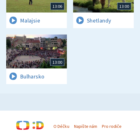
13:06
13:00
Malajsie
Shetlandy
13:00
Bulharsko
O Déčku
Napište nám
Pro rodiče