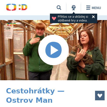
MENU
Přihlas se a ukládej si 
oblíbené hry a videa.
Cestohrátky —
Ostrov Man