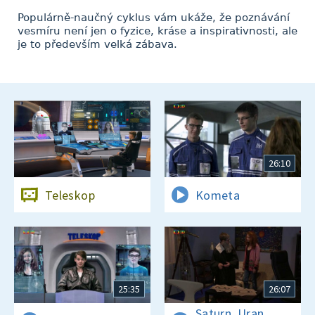
Populárně-naučný cyklus vám ukáže, že poznávání
vesmíru není jen o fyzice, kráse a inspirativnosti, ale
je to především velká zábava.
26:10
Teleskop
Kometa
25:35
26:07
Saturn, Uran,