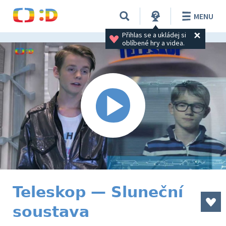
MENU
Přihlas se a ukládej si 
oblíbené hry a videa.
Teleskop — Sluneční
soustava