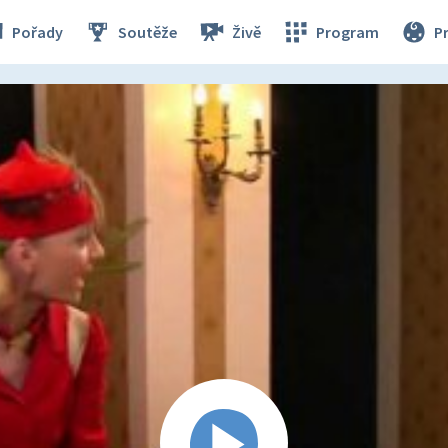
Pořady
Soutěže
Živě
Program
P