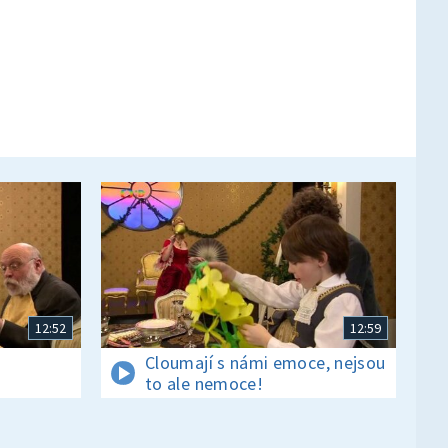
12:52
12:59
š
Cloumají s námi emoce, nejsou
to ale nemoce!