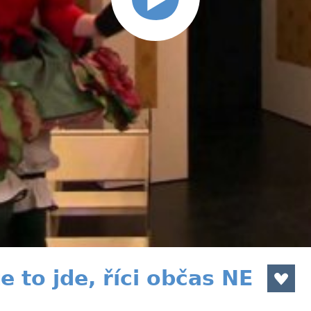
e to jde, říci občas NE