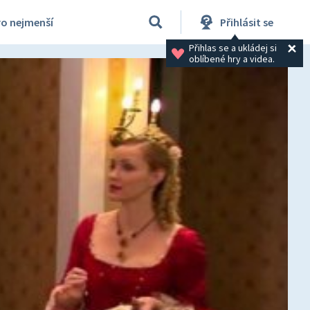
ro nejmenší
Přihlásit se
Přihlas se a ukládej si 
oblíbené hry a videa.