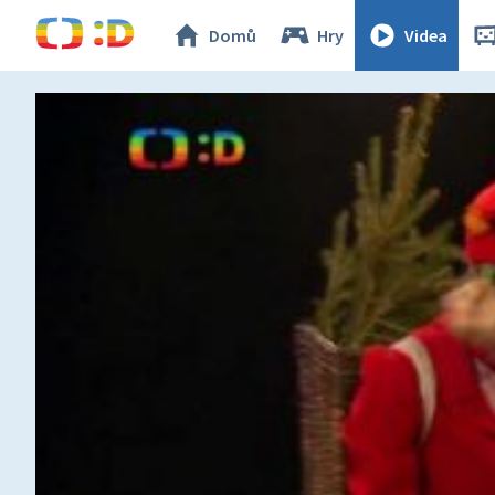
Domů
Hry
Videa