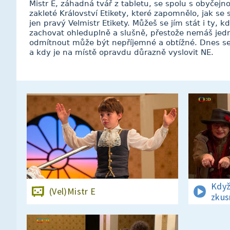
Mistr E, záhadná tvář z tabletu, se spolu s obyčejn
zakleté Království Etikety, které zapomnělo, jak se
jen pravý Velmistr Etikety. Můžeš se jím stát i ty, k
zachovat ohleduplně a slušně, přestože nemáš je
odmítnout může být nepříjemné a obtížné. Dnes se 
a kdy je na místě opravdu důrazně vyslovit NE.
Když
(Vel)Mistr E
zkus