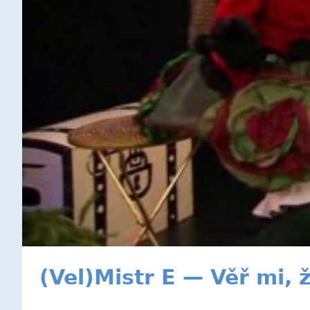
(Vel)Mistr E — Věř mi, ž