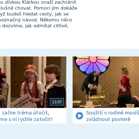
ou dívkou Klárkou snaží zachránit
 slušně chovat. Pomoci jim dokáže
dyž budeš hledat cesty, jak se
dnoznačný návod. Někomu něco
dozvíme, jak odmítat citlivě,
13:07
 začne tréma útočit,
Soužití v rodině musí
me s ní rychle zatočit!
zvládnout povinně