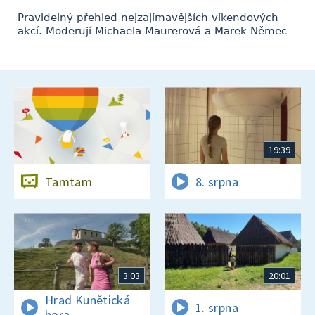
Pravidelný přehled nejzajímavějších víkendových
akcí. Moderují Michaela Maurerová a Marek Němec
19:39
Tamtam
8. srpna
3:03
20:01
Hrad Kunětická
1. srpna
hora