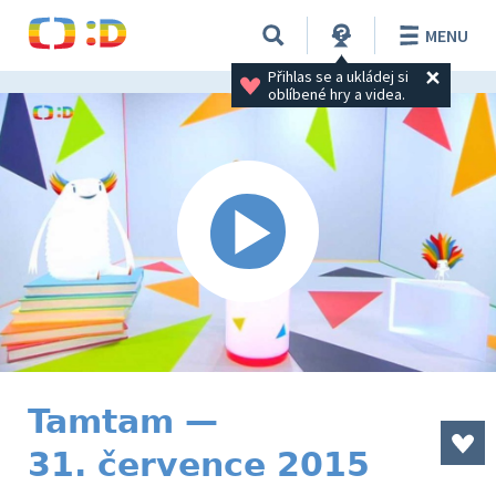
MENU
Přihlas se a ukládej si 
oblíbené hry a videa.
Tamtam —
31. července 2015