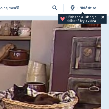
ro nejmenší
Přihlásit se
Přihlas se a ukládej si 
oblíbené hry a videa.