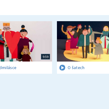
9:59
dmilásce
O šatech