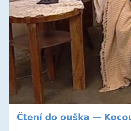
Čtení do ouška — Koco