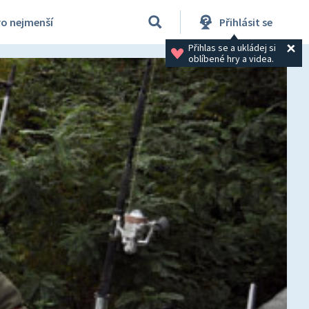
ro nejmenší
Přihlásit se
Přihlas se a ukládej si 
oblíbené hry a videa.