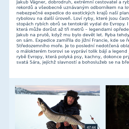
Jakub Vágner, dobrodruh, extrémní cestovatel a ry
rekordů a všeobecně uznávaným odborníkem na lov 
nebezpečné expedice do exotických krajů naší plan
rybolovu na další úroveň. Loví ryby, které jsou čas
stopách rybích obrů se tentokrát vydal do Evropy. I 
která může dorůst až tři metrů – legendami opřed
Jakub na prutě, když mu bylo devět let. Ryba tehdy
on sám. Expedice zamířila do jižní Francie, kde se 
Středozemního moře. Je to poslední nedotčená obla
o málokterém tvorovi se vypráví tolik bájí a legend
rybě Evropy, která polyká psy, kachny, dokonce prý 
svatá Sára, jejíchž slavností a bohoslužeb se na bř
47:44