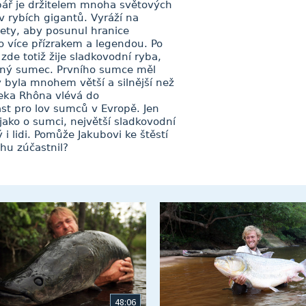
bář je držitelem mnoha světových
rybích gigantů. Vyráží na
ety, aby posunul hranice
to více přízrakem a legendou. Po
zde totiž žije sladkovodní ryba,
ený sumec. Prvního sumce měl
 byla mnohem větší a silnější než
řeka Rhôna vlévá do
st pro lov sumců v Evropě. Jen
 jako o sumci, největší sladkovodní
i lidi. Pomůže Jakubovi ke štěstí
ehu zúčastnil?
48:06