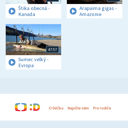
Štika obecná -
Arapaima gigas -
Kanada
Amazonie
47:57
Sumec velký -
Evropa
O Déčku
Napište nám
Pro rodiče
© Česká televize 1996–2026
O cookies na Déčku