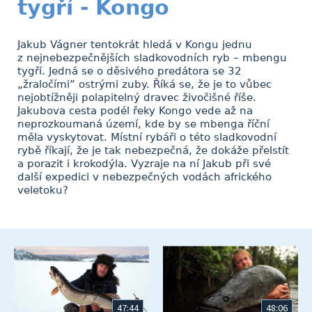
tygří - Kongo
Jakub Vágner tentokrát hledá v Kongu jednu
z nejnebezpečnějších sladkovodních ryb – mbengu
tygří. Jedná se o děsivého predátora se 32
„žraločími” ostrými zuby. Říká se, že je to vůbec
nejobtížněji polapitelný dravec živočišné říše.
Jakubova cesta podél řeky Kongo vede až na
neprozkoumaná území, kde by se mbenga říční
měla vyskytovat. Místní rybáři o této sladkovodní
rybě říkají, že je tak nebezpečná, že dokáže přelstít
a porazit i krokodýla. Vyzraje na ní Jakub při své
další expedici v nebezpečných vodách afrického
veletoku?
47:44
48:06