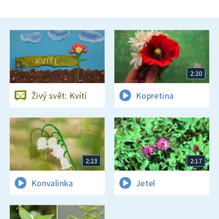
2:20
Živý svět: Kvítí
Kopretina
2:23
2:17
Konvalinka
Jetel