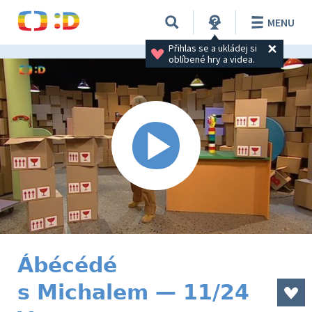
MENU
Přihlas se a ukládej si 
oblíbené hry a videa.
Ábécédé
s Michalem — 11/24