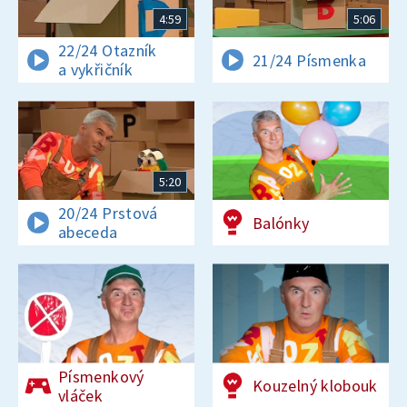
4:59
5:06
22/24 Otazník
21/24 Písmenka
a vykřičník
5:20
20/24 Prstová
Balónky
abeceda
Písmenkový
Kouzelný klobouk
vláček