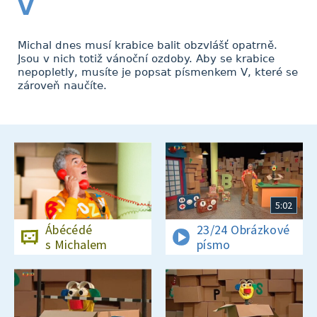
V
Michal dnes musí krabice balit obzvlášť opatrně.
Jsou v nich totiž vánoční ozdoby. Aby se krabice
nepopletly, musíte je popsat písmenkem V, které se
zároveň naučíte.
5:02
Ábécédé
23/24 Obrázkové
s Michalem
písmo