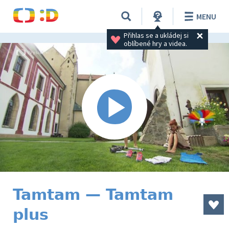
MENU
Přihlas se a ukládej si 
oblíbené hry a videa.
Tamtam — Tamtam
plus