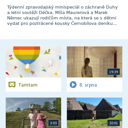
Týdenní zpravodajský minispeciál o záchraně Duhy
a letní soutěži Déčka. Míša Maurerová a Marek
Němec ukazují rodičům místa, na která se s dětmi
vydat pro poztrácené kousky Černobílova deníku...
19:39
Tamtam
8. srpna
3:03
20:01