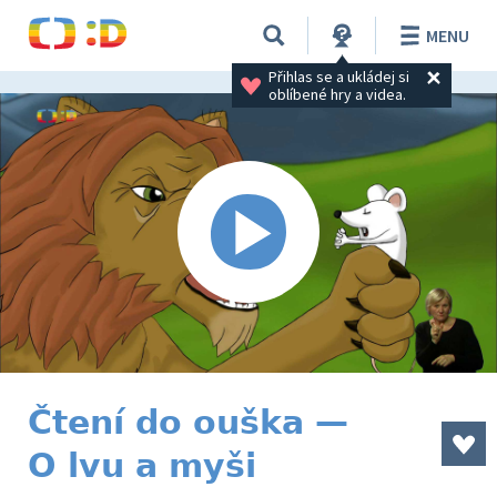
MENU
Přihlas se a ukládej si 
oblíbené hry a videa.
Čtení do ouška —
O lvu a myši