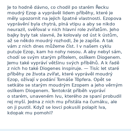
Je to hodně dávno, co chodil po starém Řecku
moudrý Ezop a vyprávěl lidem příběhy, které je
měly upozornit na jejich špatné vlastnosti. Ezopova
vyprávění byla chytrá, plná vtipu a aby se nikdo
neurazil, svěřoval v nich hlavní role zvířatům. Jeho
bajky byly tak slavné, že kolovaly od úst k ústům,
až se někdo moudrý rozhodl, že je zapíše. A tak
vám z nich dnes můžeme číst. I v našem cyklu
putuje Ezop, kam ho nohy nesou. A aby nebyl sám,
chodí se svým starým přítelem, oslíkem Diogenem.
Jemu také vypráví většinu svých příběhů. A k řadě
z nich ho také Diogenes inspiruje. — Tisíc let staré
příběhy ze života zvířat, které vyprávěl moudrý
Ezop, ožívají v podání Tomáše Töpfera. Opět se
setkáte se starým moudrým Ezopem a jeho věrným
oslíkem Diogenem. Tentokrát příběh vypráví
o starém, unaveném lvu, kterého ze spaní probudil
rej myší. Jedna z nich mu přistála na čumáku, ale
on ji pustil. Když se lovci pokusili polapit lva,
kdopak mu pomohl?