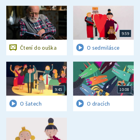
9:59
Čtení do ouška
O sedmilásce
9:45
10:08
O šatech
O dracích