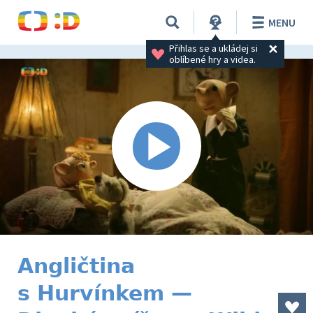
MENU
Přihlas se a ukládej si 
oblíbené hry a videa.
Angličtina
s Hurvínkem —