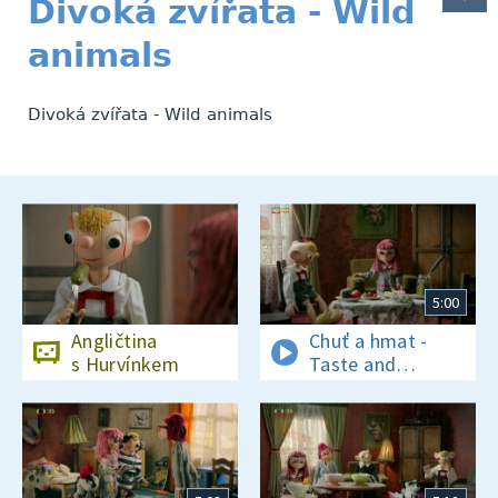
Divoká zvířata - Wild
animals
Divoká zvířata - Wild animals
5:00
Angličtina
Chuť a hmat -
s Hurvínkem
Taste and
texture