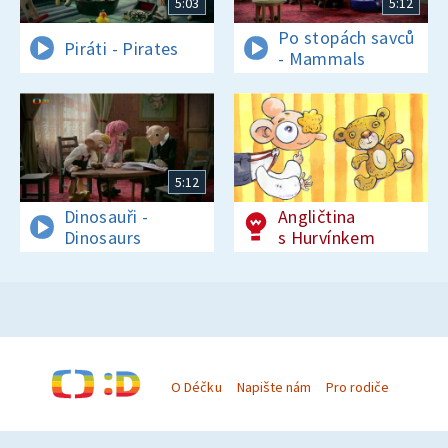
5:03
5:12
Po stopách savců
Piráti - Pirates
- Mammals
5:12
Dinosauři -
Angličtina
Dinosaurs
s Hurvínkem
O Déčku
Napište nám
Pro rodiče
© Česká televize 1996–2026
O cookies na Déčku