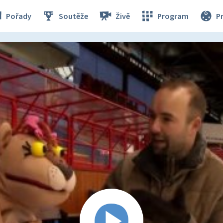
Pořady
Soutěže
Živě
Program
P