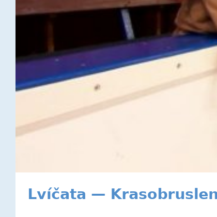
Lvíčata — Krasobruslen