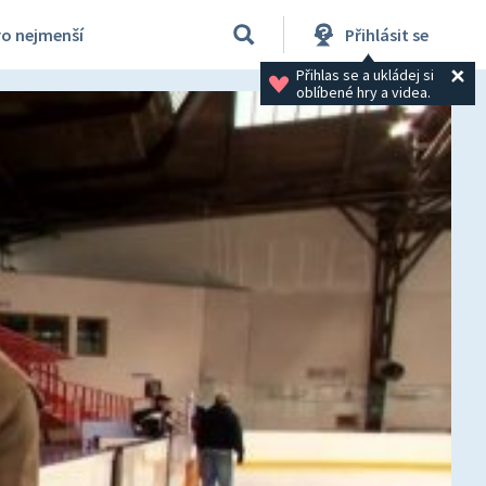
ro nejmenší
Přihlásit se
Přihlas se a ukládej si 
oblíbené hry a videa.