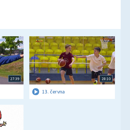
27:39
28:10
13. června