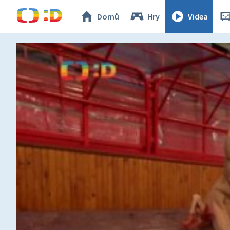
Domů
Hry
Videa