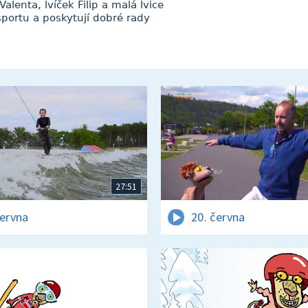
lenta, lvíček Filip a malá lvice
sportu a poskytují dobré rady
27:51
června
20. června