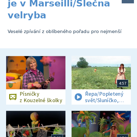
je v Marseilli/Slečna
velryba
Veselé zpívání z oblíbeného pořadu pro nejmenší
4:57
Písničky
Řepa/Popletený
z Kouzelné školky
svět/Sluníčko,
sluníčko