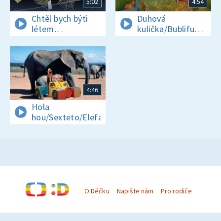
5:02
4:54
Chtěl bych býti
Duhová
létem
kulička/Bublifuk/Pral
babím/Lama
babka
4:46
Hola
hou/Sexteto/Elefant
O Déčku
Napište nám
Pro rodiče
© Česká televize 1996–2026
O cookies na Déčku