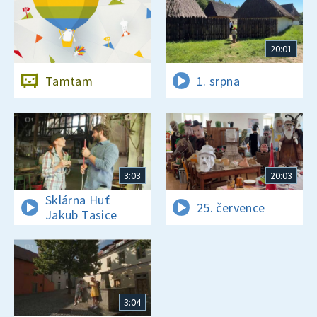
20:01
Tamtam
1. srpna
3:03
20:03
Sklárna Huť
25. července
Jakub Tasice
3:04