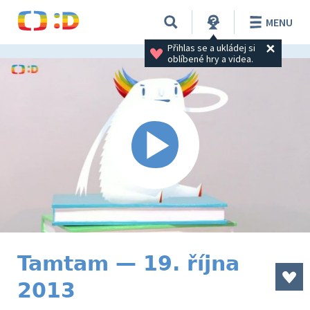
MENU
Přihlas se a ukládej si 
oblíbené hry a videa.
Tamtam — 19. října
2013