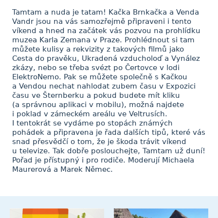
Tamtam a nuda je tatam! Kačka Brnkačka a Venda
Vandr jsou na vás samozřejmě připraveni i tento
víkend a hned na začátek vás pozvou na prohlídku
muzea Karla Zemana v Praze. Prohlédnout si tam
můžete kulisy a rekvizity z takových filmů jako
Cesta do pravěku, Ukradená vzducholoď a Vynález
zkázy, nebo se třeba svézt po Čertovce v lodi
ElektroNemo. Pak se můžete společně s Kačkou
a Vendou nechat nahlodat zubem času v Expozici
času ve Šternberku a pokud budete mít kliku
(a správnou aplikaci v mobilu), možná najdete
i poklad v zámeckém areálu ve Veltrusích.
I tentokrát se vydáme po stopách známých
pohádek a připravena je řada dalších tipů, které vás
snad přesvědčí o tom, že je škoda trávit víkend
u televize. Tak dobře poslouchejte, Tamtam už duní!
Pořad je přístupný i pro rodiče. Moderují Michaela
Maurerová a Marek Němec.