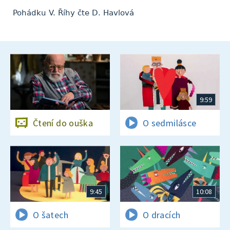
Pohádku V. Říhy čte D. Havlová
9:59
Čtení do ouška
O sedmilásce
9:45
10:08
O šatech
O dracích