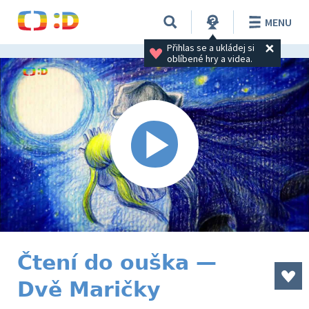
MENU
Přihlas se a ukládej si 
oblíbené hry a videa.
Čtení do ouška —
Dvě Maričky