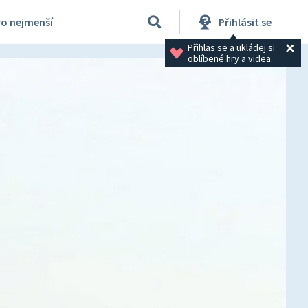
ro nejmenší
Přihlásit se
Přihlas se a ukládej si 
oblíbené hry a videa.