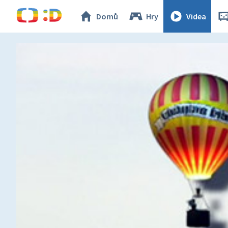
Domů
Hry
Videa