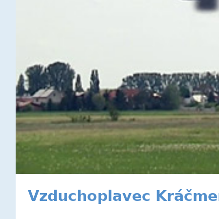
Vzduchoplavec Kráčme