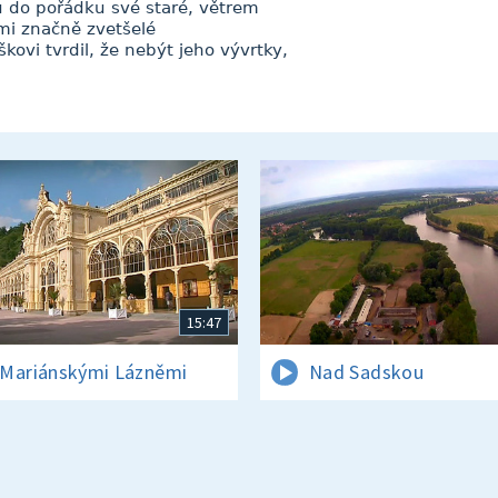
u do pořádku své staré, větrem
mi značně zvetšelé
kovi tvrdil, že nebýt jeho vývrtky,
15:47
Mariánskými Lázněmi
Nad Sadskou