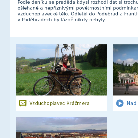
Podle deníku se praděda kdysi rozhodl dát si troch
ošlehané a nepříznivými povětrnostními podmínka
vzduchoplavecké tělo. Odletěl do Podebrad a Františ
v Poděbradech by lázně nikdy nebyly.
Vzduchoplavec Kráčmera
Nad 