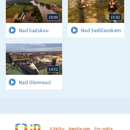
16:00
15:02
Nad Sadskou
Nad Sedlčanskem
14:32
Nad Olomoucí
O Déčku
Napište nám
Pro rodiče