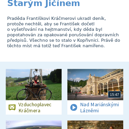
Starým Jičínem
Praděda Františkovi Kráčmerovi ukradl deník,
protože nechtěl, aby se František dočetl
o vyšetřování na hejtmanství, kdy děda byl
popotahován za opakované porušování dopravních
předpisů. Všechno se to stalo v Kopřivnici. Právě do
těchto míst má totiž teď František namířeno.
15:47
Vzduchoplavec
Nad Mariánskými
Kráčmera
Lázněmi