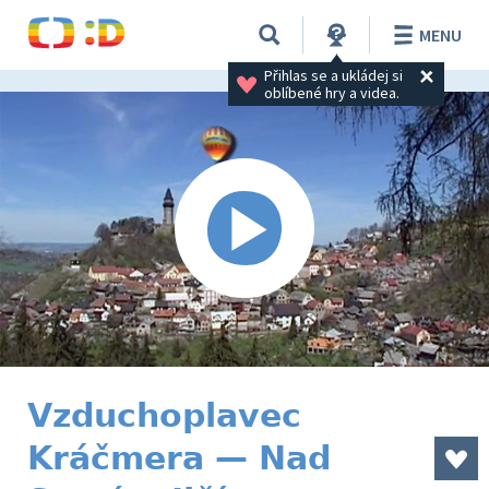
MENU
Přihlas se a ukládej si 
oblíbené hry a videa.
Vzduchoplavec
Kráčmera — Nad