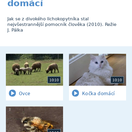
domácí
Jak se z divokého lichokopytníka stal
nejvšestrannější pomocník člověka (2010). Režie
J. Pálka
10:10
10:10
Ovce
Kočka domácí