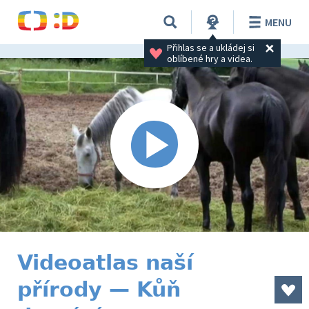
MENU
Přihlas se a ukládej si 
oblíbené hry a videa.
Videoatlas naší
přírody — Kůň