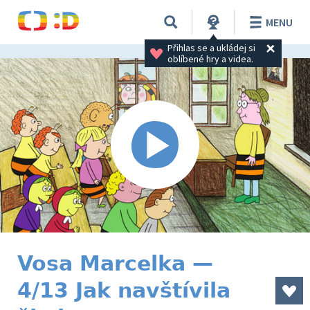
MENU
Přihlas se a ukládej si 
oblíbené hry a videa.
Vosa Marcelka —
4/13 Jak navštívila