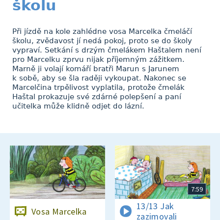
školu
Při jízdě na kole zahlédne vosa Marcelka čmeláčí
školu, zvědavost jí nedá pokoj, proto se do školy
vypraví. Setkání s drzým čmelákem Haštalem není
pro Marcelku zprvu nijak příjemným zážitkem.
Marně ji volají komáří bratři Marun s Jarunem
k sobě, aby se šla raději vykoupat. Nakonec se
Marcelčina trpělivost vyplatila, protože čmelák
Haštal prokazuje své zdárné polepšení a paní
učitelka může klidně odjet do lázní.
7:59
13/13 Jak
Vosa Marcelka
zazimovali