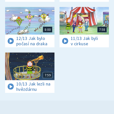
8:00
7:58
12/13 Jak bylo
11/13 Jak byli
počasí na draka
v cirkuse
7:59
10/13 Jak lezli na
hvězdárnu