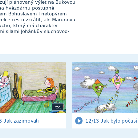
izují plánovaný výlet na Bukovou
 na hvězdárnu postupně
kem Bohuslavem i netopýrem
elce cestu zkrátit, ale Marunova
luchu, který má charakter
mi silami Johánkův sluchovod-
7:59
3 Jak zazimovali
12/13 Jak bylo počasí