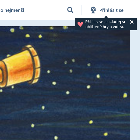
ro nejmenší
Přihlásit se
Přihlas se a ukládej si 
oblíbené hry a videa.