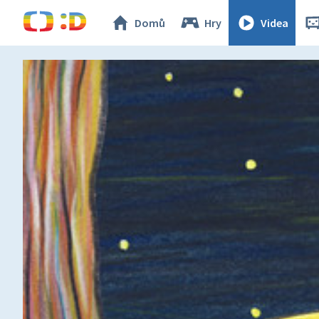
Domů
Hry
Videa