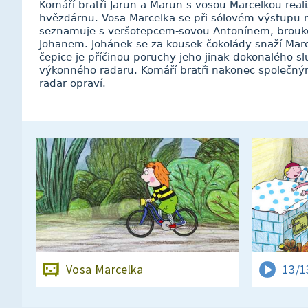
Komáří bratři Jarun a Marun s vosou Marcelkou real
hvězdárnu. Vosa Marcelka se při sólovém výstupu
seznamuje s veršotepcem-sovou Antonínem, brou
Johanem. Johánek se za kousek čokolády snaží Marc
čepice je příčinou poruchy jeho jinak dokonalého s
výkonného radaru. Komáří bratři nakonec společný
radar opraví.
Vosa Marcelka
13/1