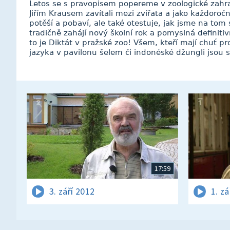
Letos se s pravopisem popereme v zoologické zahr
Jiřím Krausem zavítali mezi zvířata a jako každoročně
potěší a pobaví, ale také otestuje, jak jsme na tom 
tradičně zahájí nový školní rok a pomyslná definiti
to je Diktát v pražské zoo! Všem, kteří mají chuť pr
jazyka v pavilonu šelem či indonéské džungli jsou 
17:59
3. září 2012
1. zá