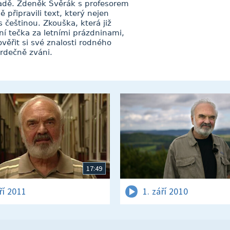
adě. Zdeněk Svěrák s profesorem
 připravili text, který nejen
s češtinou. Zkouška, která již
vní tečka za letními prázdninami,
ověřit si své znalosti rodného
srdečně zváni.
17:49
ří 2011
1. září 2010