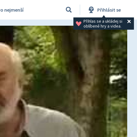
ro nejmenší
Přihlásit se
Přihlas se a ukládej si 
oblíbené hry a videa.