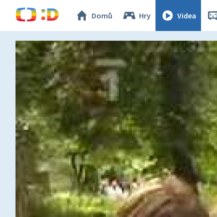
Domů
Hry
Videa