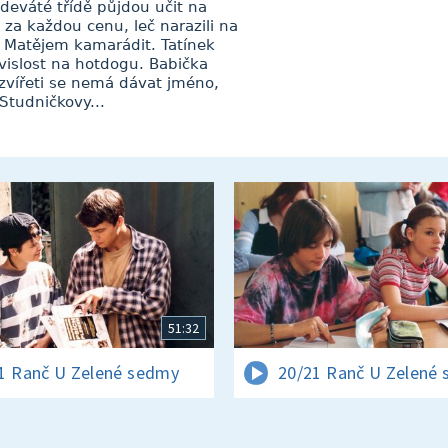
deváté třídě půjdou učit na
za každou cenu, leč narazili na
s Matějem kamarádit. Tatínek
závislost na hotdogu. Babička
 zvířeti se nemá dávat jméno,
Studničkovy...
51:32
1 Ranč U Zelené sedmy
20/21 Ranč U Zelené