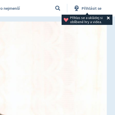
ro nejmenší
Přihlásit se
Přihlas se a ukládej si 
oblíbené hry a videa.