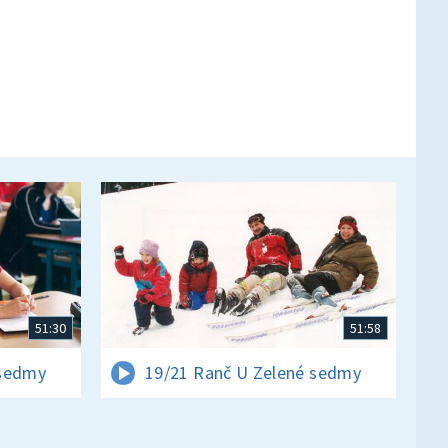
51:30
51:58
 sedmy
19/21 Ranč U Zelené sedmy