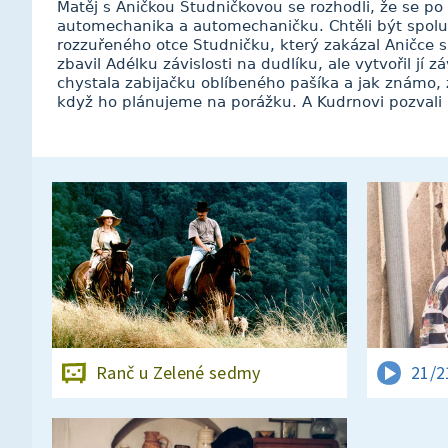
Matěj s Aničkou Studničkovou se rozhodli, že se po 
automechanika a automechaničku. Chtěli být spolu 
rozzuřeného otce Studničku, který zakázal Aničce 
zbavil Adélku závislosti na dudlíku, ale vytvořil jí 
chystala zabijačku oblíbeného pašíka a jak známo,
když ho plánujeme na porážku. A Kudrnovi pozvali 
Ranč u Zelené sedmy
21/2