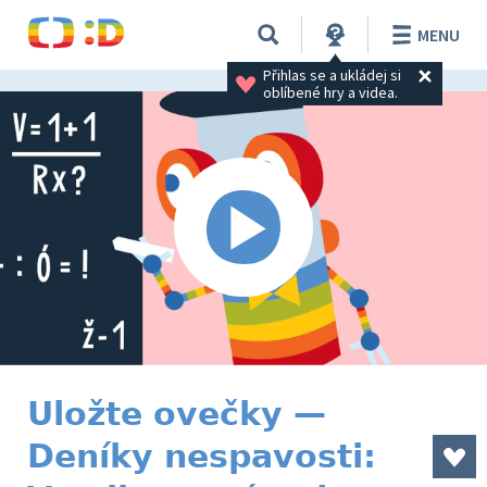
MENU
Přihlas se a ukládej si 
oblíbené hry a videa.
Uložte ovečky —
Deníky nespavosti: