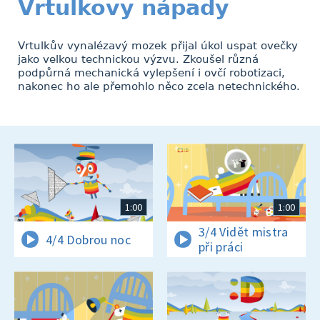
Vrtulkovy nápady
Vrtulkův vynalézavý mozek přijal úkol uspat ovečky
jako velkou technickou výzvu. Zkoušel různá
podpůrná mechanická vylepšení i ovčí robotizaci,
nakonec ho ale přemohlo něco zcela netechnického.
1:00
1:00
3/4 Vidět mistra
4/4 Dobrou noc
při práci