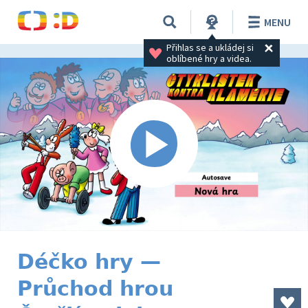
MENU
Přihlas se a ukládej si 
oblíbené hry a videa.
Déčko hry —
Průchod hrou