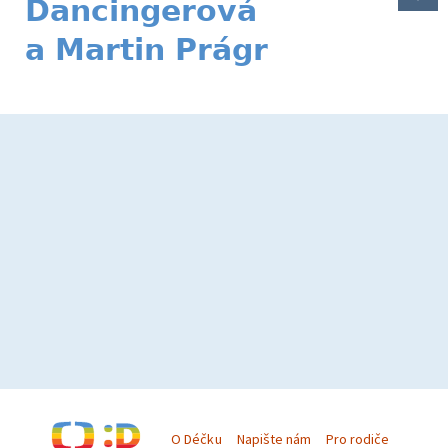
Dancingerová
a Martin Prágr
O Déčku
Napište nám
Pro rodiče