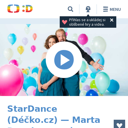
MENU
Přihlas se a ukládej si 
oblíbené hry a videa.
StarDance
(Déčko.cz) — Marta