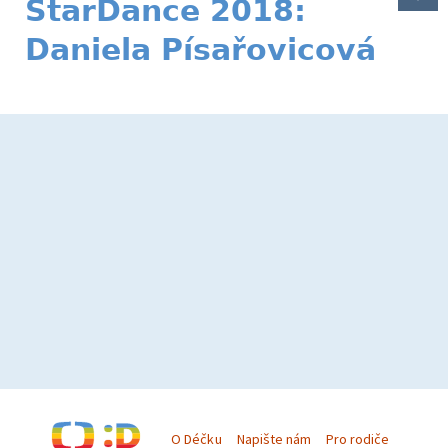
StarDance 2018:
Daniela Písařovicová
O Déčku
Napište nám
Pro rodiče