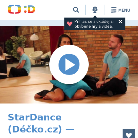
MENU
Přihlas se a ukládej si 
oblíbené hry a videa.
StarDance
(Déčko.cz) —